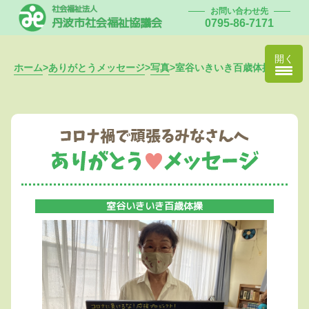
社会福祉法人
お問い合わせ先
丹波市社会福祉協議会
0795-86-7171
開く
ホーム
>
ありがとうメッセージ
>
写真
>
室谷いきいき百歳体操
室谷いきいき百歳体操