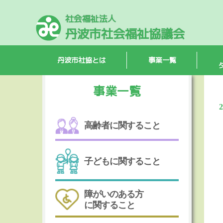
社会福祉法人
ホーム
>
はばたけ！赤い羽根
>
2021.9 はばたけ！赤い
丹波市社会福祉協議会
丹波市社協とは
事業一覧
事業一覧
高齢者に関すること
子どもに関すること
障がいのある方
に関すること