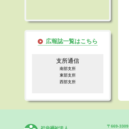
広報誌一覧はこちら
支所通信
南部支所
東部支所
西部支所
〒669-3
社会福祉法人