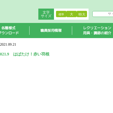
羽根
文字
大
特大
標準
サイズ
各種様式
レクリエーション
職員採用情報
ダウンロード
用具・講師の紹介
2021.09.21
2021.9 はばたけ！赤い羽根