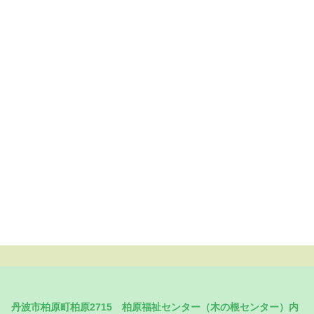
309 丹波市柏原町柏原2715 柏原福祉センター（木の根センター）内